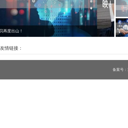
《毒液3：最后一舞》10月23日上映！贾冰担任毒液中文配音！
西虹市
友情链接：
体糊弄
备案号：