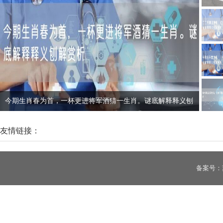
为首，一杯更进将军酒猜一生肖。谜底解释释义刨
绿水青山注洲生色
友情链接：
刨解赏析
备案号：