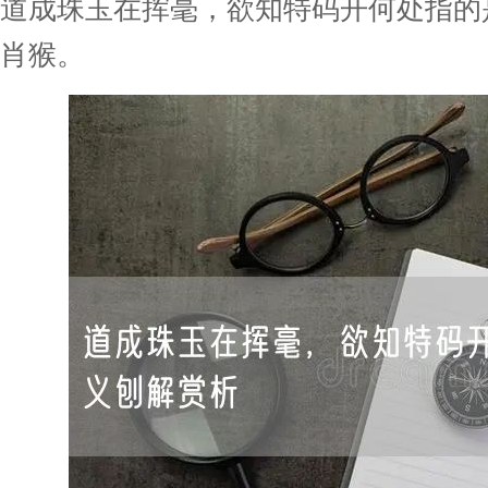
道成珠玉在挥毫，欲知特码开何处指的
肖猴。