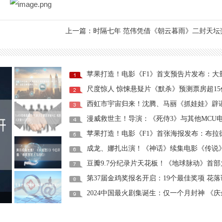
上一篇：时隔七年 范伟凭借《朝云暮雨》二封天坛
尺度惊人 惊悚悬疑片《默杀》预测票房超15
第37届金鸡奖报名开启：19个最佳奖项 花
！
张馨予回应被老公喊胖子：没有被PUA！
2