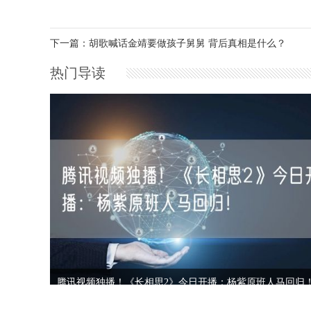
下一篇：胡歌喊话金靖要做孩子舅舅 背后真相是什么？
热门导读
腾讯视频独播！《长相思2》今日开播：杨紫原班人马回归
000万！