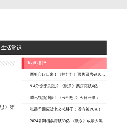
生活常识
热点排行
.
西虹市IP归来！《抓娃娃》预售票房破1000万：沈腾、马丽合体糊弄式带娃！
.
9.4分惊悚悬疑片 《默杀》票房突破4亿 观影人次破1000万！
.
腾讯视频独播！《长相思2》今日开播：杨紫原班人马回归！
思》第
.
张馨予回应被老公喊胖子：没有被PUA！
.
2024暑期档票房破30亿 《默杀》成最大黑马：连续2天破亿！