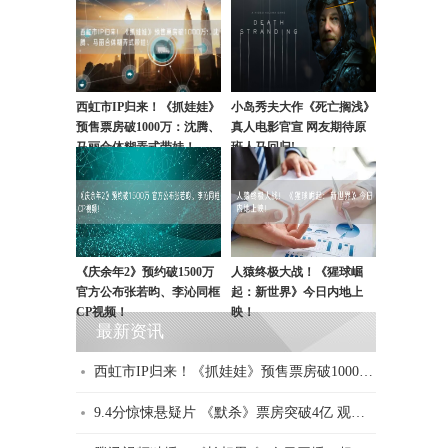
西虹市IP归来！《抓娃娃》
小岛秀夫大作《死亡搁浅》
预售票房破1000万：沈腾、
真人电影官宣 网友期待原
马丽合体糊弄式带娃！
班人马回归!
《庆余年2》预约破1500万
人猿终极大战！《猩球崛
官方公布张若昀、李沁同框
起：新世界》今日内地上
CP视频！
映！
最新资讯
西虹市IP归来！《抓娃娃》预售票房破1000万：沈腾、马丽合体糊弄式带娃！
9.4分惊悚悬疑片 《默杀》票房突破4亿 观影人次破1000万！