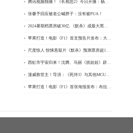
腾讯视频独播！《长相思2》今日开播：杨紫原班人马回归！
张馨予回应被老公喊胖子：没有被PUA！
2024暑期档票房破30亿 《默杀》成最大黑马：连续2天破亿！
苹果打造！电影《F1》首支预告片发布：大量真实赛场实拍！
尺度惊人 惊悚悬疑片《默杀》预测票房超15亿！
西虹市宇宙归来！沈腾、马丽《抓娃娃》辟谣撤档：7月13日点映！
漫威救世主！导演：《死侍3》与其他MCU电影不一样！
苹果打造！电影《F1》首张海报发布：布拉德·皮特主演、汉密尔顿出演！