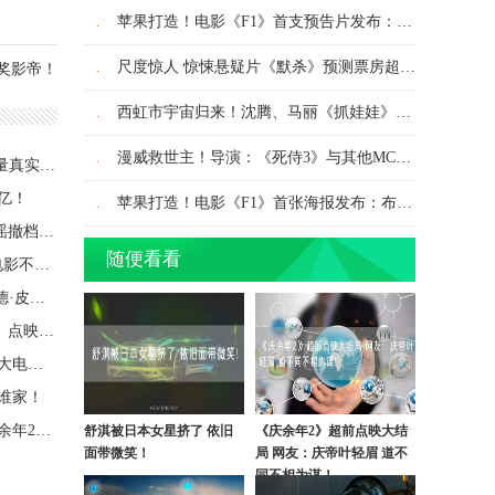
.
苹果打造！电影《F1》首支预告片发布：大量真实赛场实拍！
.
尺度惊人 惊悚悬疑片《默杀》预测票房超15亿！
奖影帝！
.
西虹市宇宙归来！沈腾、马丽《抓娃娃》辟谣撤档：7月13日点映！
.
漫威救世主！导演：《死侍3》与其他MCU电影不一样！
苹果打造！电影《F1》首支预告片发布：大量真实赛场实拍！
亿！
.
苹果打造！电影《F1》首张海报发布：布拉德·皮特主演、汉密尔顿出演！
西虹市宇宙归来！沈腾、马丽《抓娃娃》辟谣撤档：7月13日点映！
随便看看
漫威救世主！导演：《死侍3》与其他MCU电影不一样！
苹果打造！电影《F1》首张海报发布：布拉德·皮特主演、汉密尔顿出演！
成龙、娜扎出演！《神话》续集电影《传说》点映及预售票房破1000万！
豆瓣9.7分纪录片天花板！《地球脉动》首部大电影国内定档7月27日：预告片发布！
落谁家！
2024中国最火剧集诞生：仅一个月封神 《庆余年2》都不是对手！
舒淇被日本女星挤了 依旧
《庆余年2》超前点映大结
面带微笑！
局 网友：庆帝叶轻眉 道不
024暑期档票房破30亿 《默杀》成最大黑马：连续2天破亿！
同不相为谋！