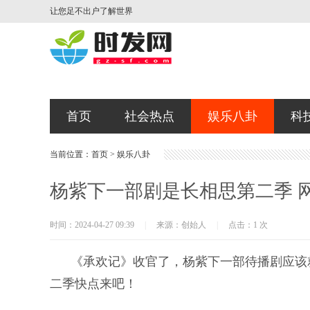
让您足不出户了解世界
首页
社会热点
娱乐八卦
科
当前位置：
首页
>
娱乐八卦
杨紫下一部剧是长相思第二季 
时间：2024-04-27 09:39
|
来源：创始人
|
点击：1 次
《承欢记》收官了，杨紫下一部待播剧应该
二季快点来吧！