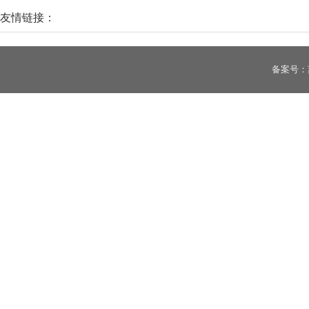
vivo X200系列首发OriginOS 5：全系标配原子岛!
友情链接：
备案号：