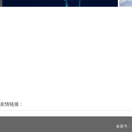
东帝汶渔民在鲨鱼腹中发现女子遗骸：还穿着潜水服!
男子
友情链接：
备案号：