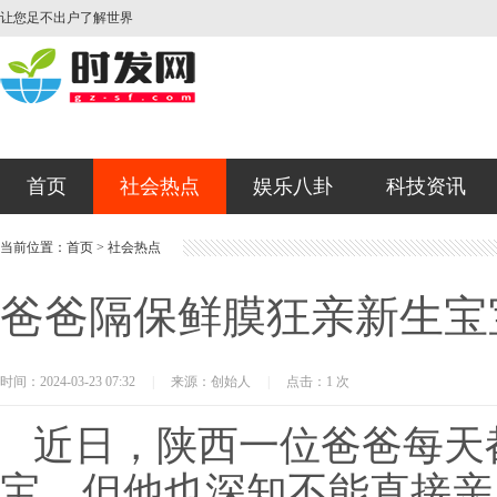
让您足不出户了解世界
首页
社会热点
娱乐八卦
科技资讯
当前位置：
首页
>
社会热点
爸爸隔保鲜膜狂亲新生宝
时间：2024-03-23 07:32
|
来源：创始人
|
点击：1 次
近日，陕西一位爸爸每天
宝，但他也深知不能直接亲